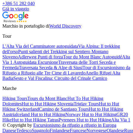
+386 51 282 040
Già in viaggio
Marchio in portafoglio di
World Discovery
Tour
L'Alta Via del Camminatore autoguidata
Via Alpina: Il trekking
dell'orso
Punti salienti del Trekking sul Sentiero Montano
Sloveno
Adlerweg Punti di forza
Tour du Mont Blanc Autoguidé
Alta
Via 1 Autoguidata Escursione
Traversata delle Torri Seceda e
Fermeda
Traversata Seceda & Alpe di Siusi
Tour di Escursionismo da
Rifugio a Rifugio alle Tre Cime di Lavaredo
Anello Rifugi Alta
Badia
Sesto e Val Fiscalina: Circuito del Crinale Carnico
Marche
Hiking Tours
Tours du Mont Blanc
Hut To Hut Hiking
Dolomites
Hut to Hut Hiking Slovenia
Triglav Tours
Hut to Hut
Hiking Switzerland
Camino de Santiago Tours
Hut to Hut Hiking
Austria
Iceland Hut to Hut Hiking
Norway Hut to Hut Hiking
GR20
Hike
Hut to Hut Hiking Tatras
Pyrenees Hut to Hut Hiking
Alta Via 1
© Copyright by
Escursionismo da rifugio a rifugio in Europa
Danese
Tedesco
Spagnolo
Finlandese
Francese
Norvegese
Olandese
Rus