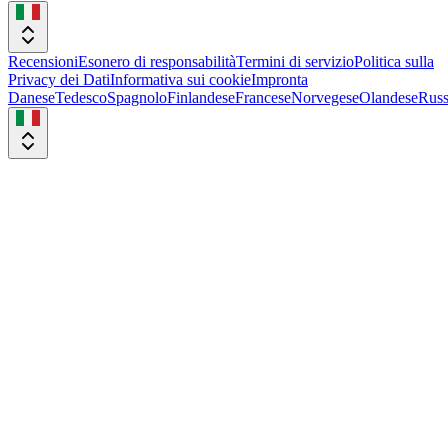
Recensioni
Esonero di responsabilità
Termini di servizio
Politica sulla
Privacy dei Dati
Informativa sui cookie
Impronta
Danese
Tedesco
Spagnolo
Finlandese
Francese
Norvegese
Olandese
Rus