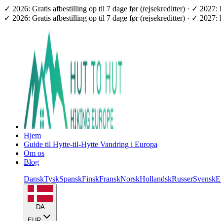
✓ 2026: Gratis afbestilling op til 7 dage før (rejsekreditter) · ✓ 2
✓ 2026: Gratis afbestilling op til 7 dage før (rejsekreditter) · ✓ 2
Hjem
Guide til Hytte-til-Hytte Vandring i Europa
Om os
Blog
Dansk
Tysk
Spansk
Finsk
Fransk
Norsk
Hollandsk
Russer
Svensk
E
DA
EUR