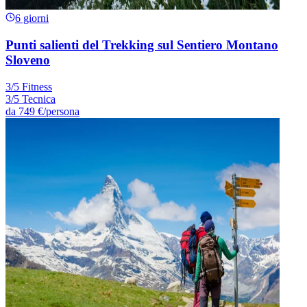
6 giorni
Punti salienti del Trekking sul Sentiero Montano
Sloveno
3/5 Fitness
3/5 Tecnica
da
749 €
/persona