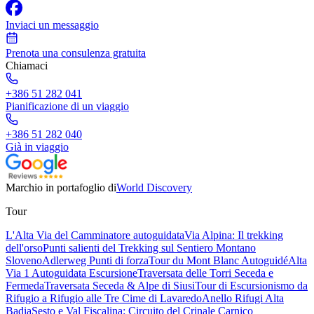
Inviaci un messaggio
Prenota una consulenza gratuita
Chiamaci
+386 51 282 041
Pianificazione di un viaggio
+386 51 282 040
Già in viaggio
Marchio in portafoglio di
World Discovery
Tour
L'Alta Via del Camminatore autoguidata
Via Alpina: Il trekking
dell'orso
Punti salienti del Trekking sul Sentiero Montano
Sloveno
Adlerweg Punti di forza
Tour du Mont Blanc Autoguidé
Alta
Via 1 Autoguidata Escursione
Traversata delle Torri Seceda e
Fermeda
Traversata Seceda & Alpe di Siusi
Tour di Escursionismo da
Rifugio a Rifugio alle Tre Cime di Lavaredo
Anello Rifugi Alta
Badia
Sesto e Val Fiscalina: Circuito del Crinale Carnico