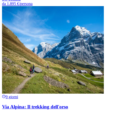
da
1.895 €
/persona
9 giorni
Via Alpina: Il trekking dell'orso