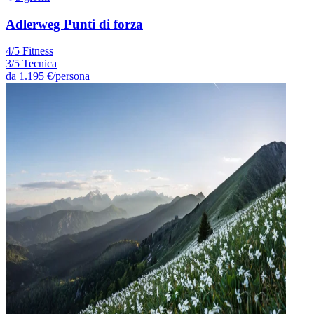
Adlerweg Punti di forza
4/5 Fitness
3/5 Tecnica
da
1.195 €
/persona