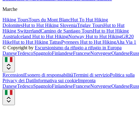
Marche
Hiking Tours
Tours du Mont Blanc
Hut To Hut Hiking
Dolomites
Hut to Hut Hiking Slovenia
Triglav Tours
Hut to Hut
Hiking Switzerland
Camino de Santiago Tours
Hut to Hut Hiking
Austria
Iceland Hut to Hut Hiking
Norway Hut to Hut Hiking
GR20
Hike
Hut to Hut Hiking Tatras
Pyrenees Hut to Hut Hiking
Alta Via 1
© Copyright by
Escursionismo da rifugio a rifugio in Europa
Danese
Tedesco
Spagnolo
Finlandese
Francese
Norvegese
Olandese
Rus
Recensioni
Esonero di responsabilità
Termini di servizio
Politica sulla
Privacy dei Dati
Informativa sui cookie
Impronta
Danese
Tedesco
Spagnolo
Finlandese
Francese
Norvegese
Olandese
Rus