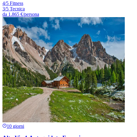
4/5 Fitness
3/5 Tecnica
da
1.865 €
/persona
10 giorni