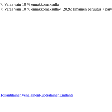
27: Varaa vain 10 % ennakkomaksulla
27: Varaa vain 10 % ennakkomaksulla
✓ 2026: Ilmainen peruutus 7 päi
Hollantilainen
Venäläinen
Ruotsalainen
Englanti