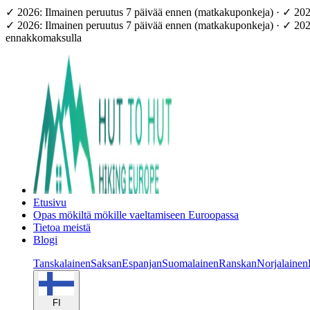
✓ 2026: Ilmainen peruutus 7 päivää ennen (matkakuponkeja) · ✓ 20
✓ 2026: Ilmainen peruutus 7 päivää ennen (matkakuponkeja) · ✓ 20
ennakkomaksulla
Etusivu
Opas mökiltä mökille vaeltamiseen Euroopassa
Tietoa meistä
Blogi
Tanskalainen
Saksan
Espanjan
Suomalainen
Ranskan
Norjalainen
FI