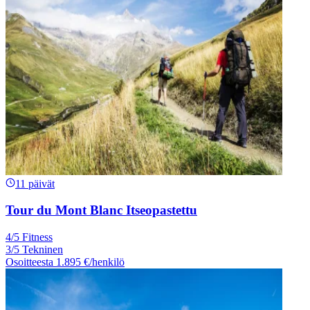
11 päivät
Tour du Mont Blanc Itseopastettu
4/5 Fitness
3/5 Tekninen
Osoitteesta
1.895 €
/henkilö