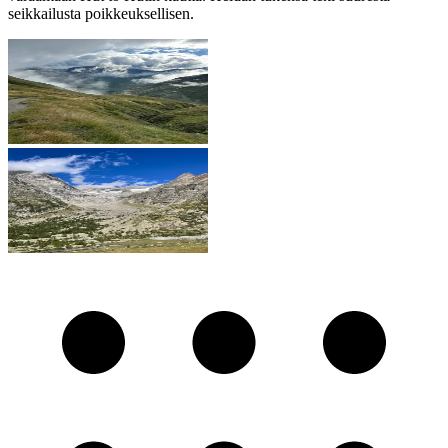
seikkailusta poikkeuksellisen.