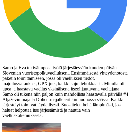
Samo ja Eva tekivät upeaa työtä järjestäessään kuuden päivän
Slovenian vuoristopolkuvaellukseni. Ensimmäisestä yhteydenotosta
paketin toimittamiseen, jossa oli vaelluksen tiedot,
majoitusvaraukset, GPX jne., kaikki sujui tehokkaasti. Minulla oli
upea ja haastava vaellus yksinäisenä itseohjautuvana vaeltajana.
Samo oli tukena niin paljon kuin mahdollista haastavalla päivällä #4
Aljaževin majalta Dolicu-majalle erittäin huonossa säässä. Kaikki
järjestelyt toimivat täydellisesti. Suosittelen heitä lämpimästi, jos
haluat helpottaa itse järjestämistä ja nauttia vain
vaelluskokemuksesta.