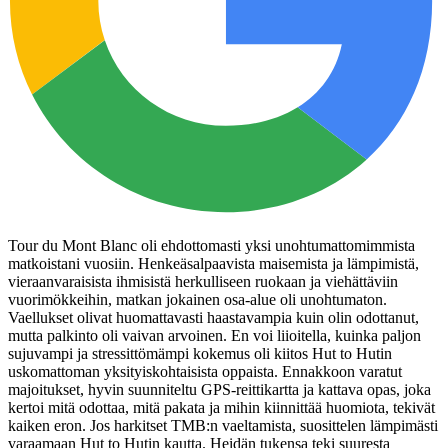
Tour du Mont Blanc oli ehdottomasti yksi unohtumattomimmista
matkoistani vuosiin. Henkeäsalpaavista maisemista ja lämpimistä,
vieraanvaraisista ihmisistä herkulliseen ruokaan ja viehättäviin
vuorimökkeihin, matkan jokainen osa-alue oli unohtumaton.
Vaellukset olivat huomattavasti haastavampia kuin olin odottanut,
mutta palkinto oli vaivan arvoinen. En voi liioitella, kuinka paljon
sujuvampi ja stressittömämpi kokemus oli kiitos Hut to Hutin
uskomattoman yksityiskohtaisista oppaista. Ennakkoon varatut
majoitukset, hyvin suunniteltu GPS-reittikartta ja kattava opas, joka
kertoi mitä odottaa, mitä pakata ja mihin kiinnittää huomiota, tekivät
kaiken eron. Jos harkitset TMB:n vaeltamista, suosittelen lämpimästi
varaamaan Hut to Hutin kautta. Heidän tukensa teki suuresta