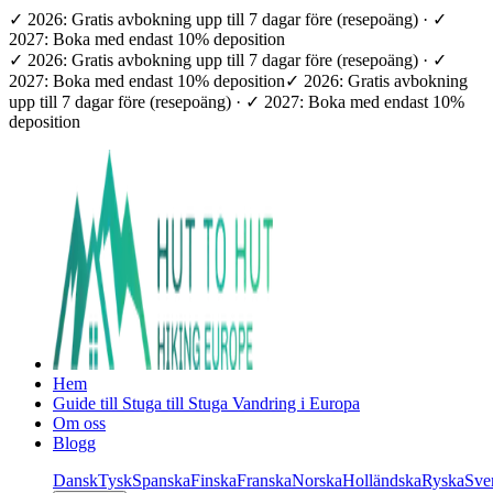
✓ 2026: Gratis avbokning upp till 7 dagar före (resepoäng) · ✓
2027: Boka med endast 10% deposition
✓ 2026: Gratis avbokning upp till 7 dagar före (resepoäng) · ✓
2027: Boka med endast 10% deposition
✓ 2026: Gratis avbokning
upp till 7 dagar före (resepoäng) · ✓ 2027: Boka med endast 10%
deposition
Hem
Guide till Stuga till Stuga Vandring i Europa
Om oss
Blogg
Dansk
Tysk
Spanska
Finska
Franska
Norska
Holländska
Ryska
Sve