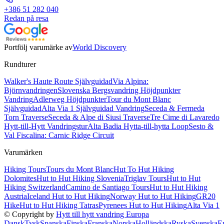
+386 51 282 040
Redan på resa
Portfölj varumärke av
World Discovery
Rundturer
Walker's Haute Route Självguidad
Via Alpina:
Björnvandringen
Slovenska Bergsvandring Höjdpunkter
Vandring
Adlerweg Höjdpunkter
Tour du Mont Blanc
Självguidad
Alta Via 1 Självguidad Vandring
Seceda & Fermeda
Torn Traverse
Seceda & Alpe di Siusi Traverse
Tre Cime di Lavaredo
Hytt-till-Hytt Vandringstur
Alta Badia Hytta-till-hytta Loop
Sesto &
Val Fiscalina: Carnic Ridge Circuit
Varumärken
Hiking Tours
Tours du Mont Blanc
Hut To Hut Hiking
Dolomites
Hut to Hut Hiking Slovenia
Triglav Tours
Hut to Hut
Hiking Switzerland
Camino de Santiago Tours
Hut to Hut Hiking
Austria
Iceland Hut to Hut Hiking
Norway Hut to Hut Hiking
GR20
Hike
Hut to Hut Hiking Tatras
Pyrenees Hut to Hut Hiking
Alta Via 1
© Copyright by
Hytt till hytt vandring Europa
Dansk
Tysk
Spanska
Finska
Franska
Norska
Holländska
Ryska
Svenska
E