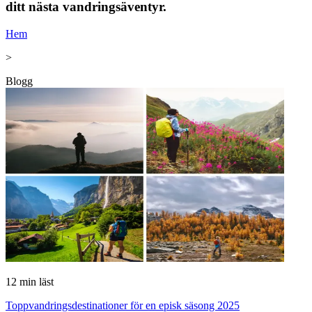
ditt nästa vandringsäventyr.
Hem
>
Blogg
12
min läst
Toppvandringsdestinationer för en episk säsong 2025